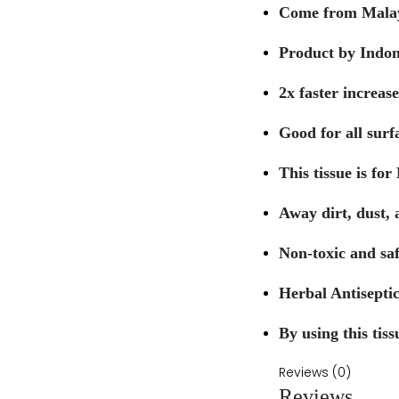
Come from Malay
Product by Indon
2x faster increas
Good for all surf
This tissue is fo
Away dirt, dust, 
Non-toxic and saf
Herbal Antiseptic
By using this tiss
Reviews (0)
Reviews