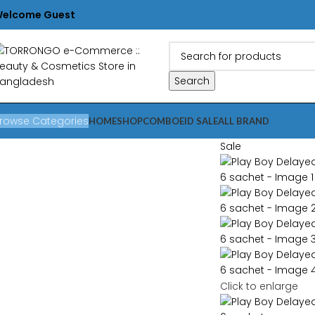
elcome Guest
Search
rowse Categories
HOME
SHOP
COMBO
EID SALE
ALL BRAND
Sale
Click to enlarge