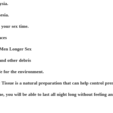
sia.
esia.
e your sex time.
aces
r Men Longer Sex
and other debris
e for the environment.
 Tissue is a natural preparation that can help control pre
ue, you will be able to last all night long without feeling a