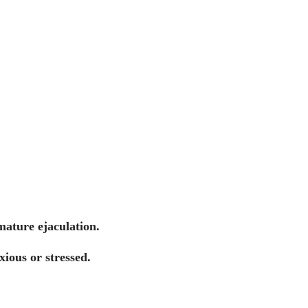
mature ejaculation.
nxious or stressed.