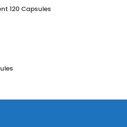
nt 120 Capsules
ules