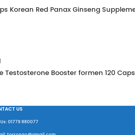
s Korean Red Panax Ginseng Suppleme
e Testosterone Booster formen 120 Caps
NTACT US
 Us: 01779 880077
ail: torrongo@gmail.com