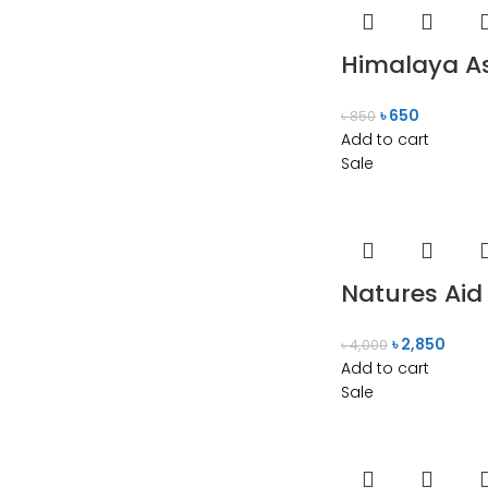
Himalaya As
৳
650
৳
850
Add to cart
Sale
Natures Aid
৳
2,850
৳
4,000
Add to cart
Sale