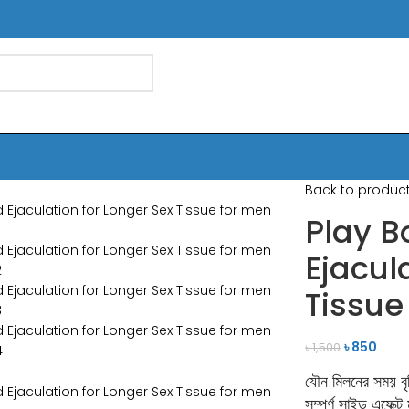
Back to produc
Play B
Ejacul
Tissue
৳
850
৳
1,500
যৌন মিলনের সময় বৃদ
সম্পূর্ণ সাইড এফেক