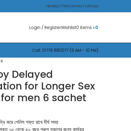
NEWSLETTER
CONTACT US
FAQS
Login / Register
Wishlist
0
items
৳
0
Call: 01779 880077 (9 AM - 10 PM)
ts
oy Delayed
ation for Longer Sex
 for men 6 sachet
্ধি করে পেনিস শক্ত রাখে দীর্ঘ সময়
্ট মুক্ত ১৮ থেকে ৫০ বছর পুরুস সকলের জন্য কার্যকর