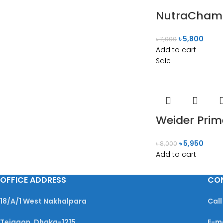
NutraChamp
৳
5,800
৳
7,000
Add to cart
Sale
Weider Prim
৳
5,950
৳
8,000
Add to cart
OFFICE ADDRESS
CO
18/A/1 West Nakhalpara
Call
Tejgaon, Dhaka-1215
E-m