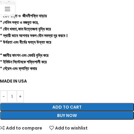
উপকারিতাঃ
* যৌন শক্তি ও জীবনীশক্তি বাড়ায়
* পেনিস সক্ত ও মজবুত করে,
* যৌন খমতা,কাম উত্তেজনা বৃদ্ধি করে
* স্থায়ী ভাবে আপনার সকল যৌন সমস্যা দূর করবে ।
* উর্বরতা এবং বীর্যের ঘনত্ব উন্নত করে
* জ্ঞানীয় ফাংশন এবং মেমরি বৃদ্ধি করে
* ইমিউন সিস্টেমকে শক্তিশালী করে
* স্ট্রেস এবং ক্লান্তি কমায়
MADE IN USA
ADD TO CART
BUY NOW
Add to compare
Add to wishlist