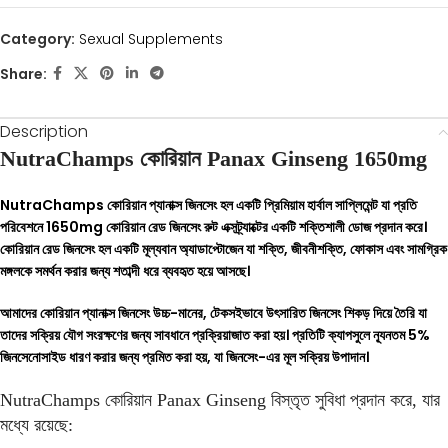
Category:
Sexual Supplements
Share:
Description
NutraChamps কোরিয়ান Panax Ginseng 1650mg
NutraChamps কোরিয়ান প্যানাক্স জিনসেং হল একটি প্রিমিয়াম হার্বাল সাপ্লিমেন্ট যা প্রতি
পরিবেশনে 1650mg কোরিয়ান রেড জিনসেং রুট এক্সট্র্যাক্টের একটি শক্তিশালী ডোজ প্রদান করে।
কোরিয়ান রেড জিনসেং হল একটি মূল্যবান অ্যাডাপ্টোজেন যা শক্তি, জীবনীশক্তি, ফোকাস এবং সামগ্রিক
মঙ্গলকে সমর্থন করার জন্য শতাব্দী ধরে ব্যবহৃত হয়ে আসছে।
আমাদের কোরিয়ান প্যানাক্স জিনসেং উচ্চ-মানের, টেকসইভাবে উৎসারিত জিনসেং শিকড় দিয়ে তৈরি যা
তাদের সক্রিয় যৌগ সংরক্ষণের জন্য সাবধানে প্রক্রিয়াজাত করা হয়। প্রতিটি ক্যাপসুলে ন্যূনতম 5%
জিনসেনোসাইড ধারণ করার জন্য প্রমিত করা হয়, যা জিনসেং-এর মূল সক্রিয় উপাদান।
NutraChamps কোরিয়ান Panax Ginseng বিস্তৃত সুবিধা প্রদান করে, যার
মধ্যে রয়েছে: