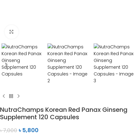
Click to enlarge
NutraChamps Korean Red Panax Ginseng
Supplement 120 Capsules
৳
5,800
৳
7,000