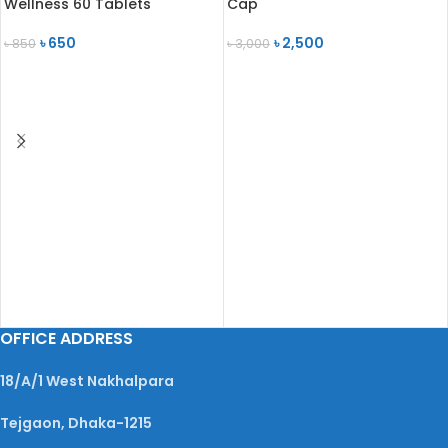
Wellness 60 Tablets
Cap
৳
650
৳
2,500
৳
850
৳
3,000
ADD TO CART
ADD TO CART
OFFICE ADDRESS
18/A/1 West Nakhalpara
Tejgaon, Dhaka-1215