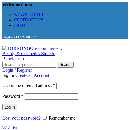
Welcome Guest
NEWSLETTER
CONTACT US
FAQs
Helpline: 01779 880077
Search
Login / Register
Sign in
Create an Account
Required
Username or email address
*
Required
Password
*
Log in
Lost your password?
Remember me
Wishlist