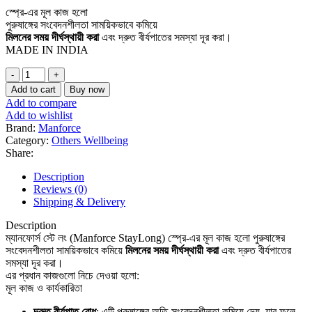
price
price
স্প্রে-এর মূল কাজ হলো
was:
is:
পুরুষাঙ্গের সংবেদনশীলতা সাময়িকভাবে কমিয়ে
৳ 1,800.
৳ 1,350.
মিলনের সময় দীর্ঘস্থায়ী করা
এবং দ্রুত বীর্যপাতের সমস্যা দূর করা।
MADE IN INDIA
Manforce
Stay
Add to cart
Buy now
Long
Add to compare
Topical
Add to wishlist
Delay
Brand:
Manforce
spray
Category:
Others Wellbeing
20g
Share:
quantity
Description
Reviews (0)
Shipping & Delivery
Description
ম্যানফোর্স স্টে লং (Manforce StayLong) স্প্রে-এর মূল কাজ হলো পুরুষাঙ্গের
সংবেদনশীলতা সাময়িকভাবে কমিয়ে
মিলনের সময় দীর্ঘস্থায়ী করা
এবং দ্রুত বীর্যপাতের
সমস্যা দূর করা।
এর প্রধান কাজগুলো নিচে দেওয়া হলো:
মূল কাজ ও কার্যকারিতা
দ্রুত বীর্যপাত রোধ
: এটি পুরুষাঙ্গের অতি-সংবেদনশীলতা কমিয়ে দেয়, যার ফলে