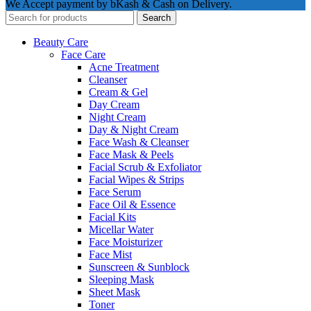
We Accept payment by bKash & Cash on Delivery.
Search
Beauty Care
Face Care
Acne Treatment
Cleanser
Cream & Gel
Day Cream
Night Cream
Day & Night Cream
Face Wash & Cleanser
Face Mask & Peels
Facial Scrub & Exfoliator
Facial Wipes & Strips
Face Serum
Face Oil & Essence
Facial Kits
Micellar Water
Face Moisturizer
Face Mist
Sunscreen & Sunblock
Sleeping Mask
Sheet Mask
Toner