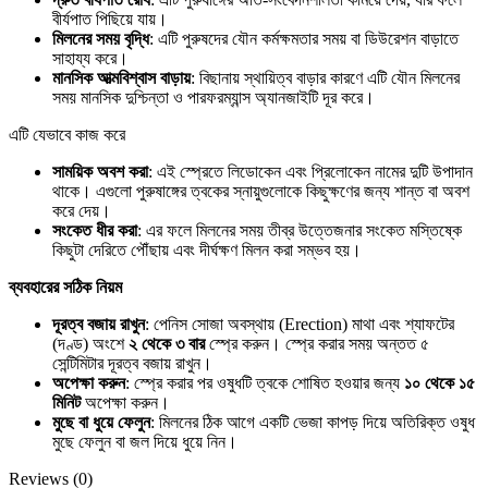
বীর্যপাত পিছিয়ে যায়।
মিলনের সময় বৃদ্ধি
: এটি পুরুষদের যৌন কর্মক্ষমতার সময় বা ডিউরেশন বাড়াতে
সাহায্য করে।
মানসিক আত্মবিশ্বাস বাড়ায়
: বিছানায় স্থায়িত্ব বাড়ার কারণে এটি যৌন মিলনের
সময় মানসিক দুশ্চিন্তা ও পারফরম্যান্স অ্যানজাইটি দূর করে।
এটি যেভাবে কাজ করে
সাময়িক অবশ করা
: এই স্প্রেতে লিডোকেন এবং প্রিলোকেন নামের দুটি উপাদান
থাকে। এগুলো পুরুষাঙ্গের ত্বকের স্নায়ুগুলোকে কিছুক্ষণের জন্য শান্ত বা অবশ
করে দেয়।
সংকেত ধীর করা
: এর ফলে মিলনের সময় তীব্র উত্তেজনার সংকেত মস্তিষ্কে
কিছুটা দেরিতে পৌঁছায় এবং দীর্ঘক্ষণ মিলন করা সম্ভব হয়।
ব্যবহারের সঠিক নিয়ম
দূরত্ব বজায় রাখুন
: পেনিস সোজা অবস্থায় (Erection) মাথা এবং শ্যাফটের
(দণ্ড) অংশে
২ থেকে ৩ বার
স্প্রে করুন। স্প্রে করার সময় অন্তত ৫
সেন্টিমিটার দূরত্ব বজায় রাখুন।
অপেক্ষা করুন
: স্প্রে করার পর ওষুধটি ত্বকে শোষিত হওয়ার জন্য
১০ থেকে ১৫
মিনিট
অপেক্ষা করুন।
মুছে বা ধুয়ে ফেলুন
: মিলনের ঠিক আগে একটি ভেজা কাপড় দিয়ে অতিরিক্ত ওষুধ
মুছে ফেলুন বা জল দিয়ে ধুয়ে নিন।
Reviews (0)