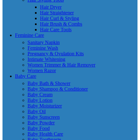
Hair Dryer
Hair Straightener
Hair Curl & Styling
Hair Brush & Combs
Hair Care Tools
Feminine Care
Sanitary Napkin
Feminine Wash
Pregnancy & Ovulation Kits
Intimate Whitening
Women Trimmer & Hair Remover
Women Razor
Baby Care
Baby Bath & Shower
Baby Shampoo & Conditioner
Baby Cream
Baby Lotion
Baby Moisturizer
Baby Oil
Baby Sunscreen
Baby Powder
Baby Food
Baby Health Care
Baby Toothpaste