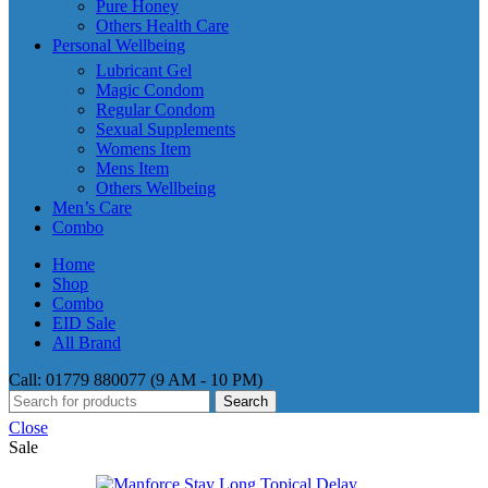
Pure Honey
Others Health Care
Personal Wellbeing
Lubricant Gel
Magic Condom
Regular Condom
Sexual Supplements
Womens Item
Mens Item
Others Wellbeing
Men’s Care
Combo
Home
Shop
Combo
EID Sale
All Brand
Call: 01779 880077 (9 AM - 10 PM)
Search
Close
Sale