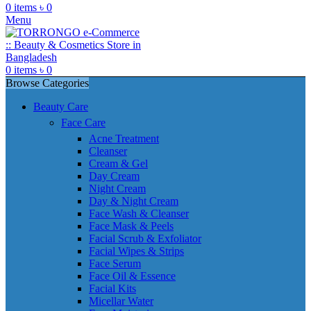
0
items
৳
0
Menu
0
items
৳
0
Browse Categories
Beauty Care
Face Care
Acne Treatment
Cleanser
Cream & Gel
Day Cream
Night Cream
Day & Night Cream
Face Wash & Cleanser
Face Mask & Peels
Facial Scrub & Exfoliator
Facial Wipes & Strips
Face Serum
Face Oil & Essence
Facial Kits
Micellar Water