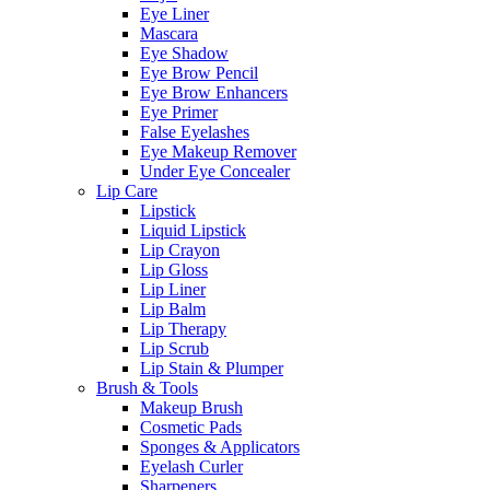
Eye Liner
Mascara
Eye Shadow
Eye Brow Pencil
Eye Brow Enhancers
Eye Primer
False Eyelashes
Eye Makeup Remover
Under Eye Concealer
Lip Care
Lipstick
Liquid Lipstick
Lip Crayon
Lip Gloss
Lip Liner
Lip Balm
Lip Therapy
Lip Scrub
Lip Stain & Plumper
Brush & Tools
Makeup Brush
Cosmetic Pads
Sponges & Applicators
Eyelash Curler
Sharpeners