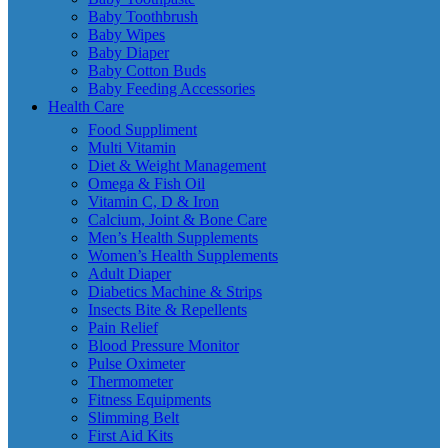
Baby Toothbrush
Baby Wipes
Baby Diaper
Baby Cotton Buds
Baby Feeding Accessories
Health Care
Food Suppliment
Multi Vitamin
Diet & Weight Management
Omega & Fish Oil
Vitamin C, D & Iron
Calcium, Joint & Bone Care
Men’s Health Supplements
Women’s Health Supplements
Adult Diaper
Diabetics Machine & Strips
Insects Bite & Repellents
Pain Relief
Blood Pressure Monitor
Pulse Oximeter
Thermometer
Fitness Equipments
Slimming Belt
First Aid Kits