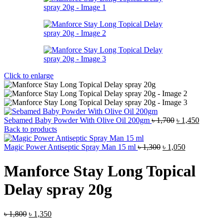
Click to enlarge
Original
Curren
Sebamed Baby Powder With Olive Oil 200gm
৳
1,700
৳
1,450
price
price
Back to products
was:
is:
Original
৳ 1,700.
Current
৳ 1,450
Magic Power Antiseptic Spray Man 15 ml
৳
1,300
৳
1,050
price
price
was:
is:
Manforce Stay Long Topical
৳ 1,300.
৳ 1,050.
Delay spray 20g
Original
Current
৳
1,800
৳
1,350