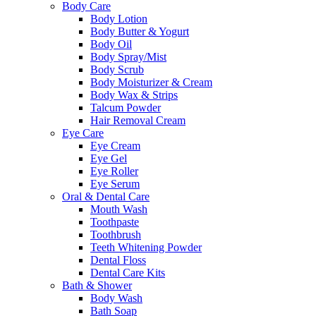
Body Care
Body Lotion
Body Butter & Yogurt
Body Oil
Body Spray/Mist
Body Scrub
Body Moisturizer & Cream
Body Wax & Strips
Talcum Powder
Hair Removal Cream
Eye Care
Eye Cream
Eye Gel
Eye Roller
Eye Serum
Oral & Dental Care
Mouth Wash
Toothpaste
Toothbrush
Teeth Whitening Powder
Dental Floss
Dental Care Kits
Bath & Shower
Body Wash
Bath Soap