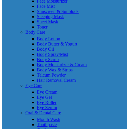
Face Moisturizer
Face Mist
Sunscreen & Sunblock
Sleeping Mask
Sheet Mask
Toner
Body Care
Body Lotion
Body Butter & Yogurt
Body Oil
Body Spray/Mist
Body Scrub
Body Moisturizer & Cream
Body Wax & Strips
Talcum Powder
Hair Removal Cream
Eye Care
Eye Cream
Eye Gel
Eye Roller
Eye Serum
Oral & Dental Care
Mouth Wash
Toothpaste