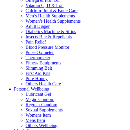
Omega & Fish Oil
Vitamin C, D & Iron
Calcium, Joint & Bone Care
Men’s Health Supplements
Women’s Health Supplements
Adult Diaper
Diabetics Machine & Strips
Insects Bite & Repellents
Pain Relief
Blood Pressure Monitor
Pulse Oximeter
Thermometer
Fitness Equipments
Slimming Belt
First Aid Kits
Pure Honey
Others Health Care
Personal Wellbeing
Lubricant Gel
Magic Condom
Regular Condom
Sexual Supplements
Womens Item
Mens Item
Others Wellbeing