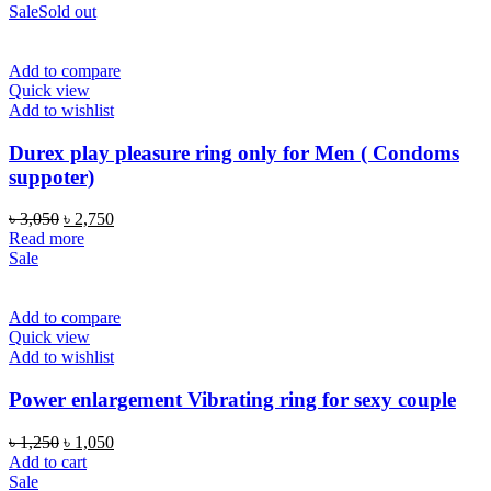
was:
is:
Sale
Sold out
৳ 1,200.
৳ 850.
Add to compare
Quick view
Add to wishlist
Durex play pleasure ring only for Men ( Condoms
suppoter)
Original
Current
৳
3,050
৳
2,750
price
price
Read more
was:
is:
Sale
৳ 3,050.
৳ 2,750.
Add to compare
Quick view
Add to wishlist
Power enlargement Vibrating ring for sexy couple
Original
Current
৳
1,250
৳
1,050
price
price
Add to cart
was:
is:
Sale