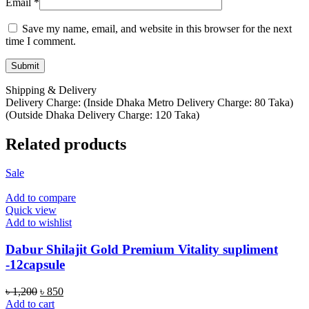
Email
*
Save my name, email, and website in this browser for the next
time I comment.
Shipping & Delivery
Delivery Charge: (Inside Dhaka Metro Delivery Charge: 80 Taka)
(Outside Dhaka Delivery Charge: 120 Taka)
Related products
Sale
Add to compare
Quick view
Add to wishlist
Dabur Shilajit Gold Premium Vitality supliment
-12capsule
Original
Current
৳
1,200
৳
850
price
price
Add to cart