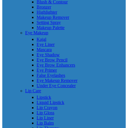
Blush & Contour
Bronzer
Highlighter
Makeup Remover
Setting Spray
Makeup Palette
Eye Makeup
Kajal
Eye Liner
Mascara
Eye Shadow
Eye Brow Pencil
Eye Brow Enhancers
Eye Primer
False Eyelashes
Eye Makeup Remover
Under Eye Concealer
Lip Care
Lipstick
Liquid Lipstick
Lip Crayon
Lip Gloss
Lip Liner
Lip Balm